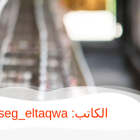
الكاتب:
mseg_eltaqwa